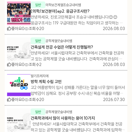
서 갈피를 못 잡고 있
의학보건계열조승규내비쌤
일반
행평가나 대회 때마다 
[의학/보건분야]ep2. 응급구조사란?
준비해왔는데, 결국 
안녕하세요, 진로고민해결사 조승규 내비쌤입니다😊😊
어렵네요. 그리고 스
응급구조사는 119 구급대원만 하는 직업이라고 생각하는 분
려면 경기 규칙은 물
좋아요
0
조회수
20
2026.08.03
들이 많은데요! 사실 병원부터 공공기관, 산업현장까지 다양
꿰고 있어야 하고 경
한 곳에서 활약하는 전문 직업입니다. 오늘은 '응급구조사'에
는데, 경기 규칙은 잘
대해 쉽고 정확하게 알려드릴게요! 📌응급구조사는 어떤 일
공학계열굿슬내비쌤
일반
하지만 저는 축구 말
을 하나요? 응급구조사는 응급환자가 발생한 현장에서 상
건축설계 전공 수업은 어떻게 진행될까?
많지 않아서 이 길을
담, 구조, 이송, 응급처치를 수행하는 국가자격입니다. 환자
안녕하세요! 서울시립대학교 건축학부에서 건축학을 전공하
를 병원으로 옮기는 역할이 아니라, 병원에 도착하기 전 환자
서지 않습
고 있는 공학계열 굿슬 내비쌤입니다. 건축학과에 관심이 있
의 생명을 지키기 위한 초기 응급처치를 담당하는 전문 의료
좋아요
0
조회수
2
2026.08.03
는 학생들이 가장 궁금해하는 것 중 하나는 바로 '설계 수업이
택 저는 국어와 영어
인력인데요. 응급환자의 상태를 신속하게 확인하고 기도 확
어떤 방식으로 진행될까?'입니다. 설계 수업에서는 단순히 건
하고 좋아합니다. 반
보, 심폐소생술(CPR), 자동심장충격기(AED) 사용, 산소투
딸기프레지에
물을 예쁘게 만드는 것이 아니라, 건물이 들어설 환경과 이용
균 정도 하며, 과학
방학 계획 수립 고민
여, 출혈 지혈, 골절 고정 등 필요한 응급처치를 시행합니다.
자의 필요를 분석하고, 이를 바탕으로 논리적인 공간을 만들
하지만 성적은 딱 평
고2 여름방학이 입시 성패를 가른다는 말을 너무 많이 들어서
또한 현장이나 이송 중에는 의사의 직접 지시 또는 응급의료
어 가는 과정을 배우게 됩니다. 하나의 프로젝트는 보통 한 학
과 성향인데, 희망
압박감이 심해요. 정시 공부랑 수시 내신 복습 비율을 어떻게
통신망을 통한 의료지도를 받아 응급처치를 수행하며, 환자
기 동안 진행되며, 아이디어를 발전시키고 수정하는 과정을
과, 재활치료사는 문
나눠서 계획을 짜야 할지 전혀 감이 안 잡힙니다. 무작정 계획
좋아요
0
조회수
가 안전하게 치료를 받을 수 있도록 병원까지 이송하는 역할
20
2026.07.30
반복하면서 최종 결과물을 완성하게 됩니다. 팀 프로젝트로
리상담사는 문과 계
만 무리하게 세우다가 작심삼일로 끝날까 봐 걱정인데, 현실
도 맡습니다. 응급구조사는 1급과 2급으로 구분되며, 자격에
진행할 때도 있지만 최종 프로젝트는 결국 개별 프로젝트의
등학교 때 어떤 기
적인 고2 방학 루틴 짜는 법 알려주세요!
따라 수행할 수 있는 업무 범위가 다릅니다. 2급 응급구조사
결과물로 완성되는데요, 팀 프로젝트가 아닐 경우, 보통은 설
공학계열굿슬내비쌤
일반
요? 3. 고등학교 
는 심폐소생술, 산소투여, 자동심장충격기(AED) 사용 등 기
계 수업 시간에 교수님과 1대1 크리틱을 받으면서 이 5단계를
건축학과에서 많이 사용하는 용어 10가지
본적인 응급처치를 담당하고, 1급 응급구조사는 기관삽관, 정
러 개고 확정된 게 
순차적으로 진행하게 됩니다. 그렇다면 건축설계 수업은 어
안녕하세요! 서울시립대학교 건축학부에서 건축학을 전공
맥로 확보, 약물 투여, 심전도 측정 등 보다 전문적인 응급처
떤 순서로 진행되는지 살펴보겠습니다. 이번 게시글에서 설
하고 있는 공학계열 굿슬 내비쌤입니다. 건축학과에 입학하
택도 너무 어렵습니다