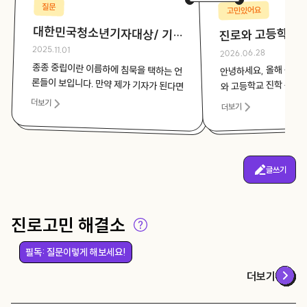
질문
고민있어요
대한민국청소년기자대상/ 기자
가 되고 싶은데 중립을 지키기
진로와 고등학교 
2025.11.01
2026.06.28
힘들다면 어떻게 해야 하나요?
종종 중립이란 이름하에 침묵을 택하는 언
론들이 보입니다. 만약 제가 기자가 된다면
그것이 중립이 아닐지라도 목소리를 내는
기자가 되고 싶습니다. 저는 중립을 지킬
수 없을 것 같은데, 기자가 될 수 있을까
안녕하세요, 올해 중3인
와 고등학교 진학 문제로
조언을 구하고자 글을 씁
더보기
더보기
한 고민작년까지는 막
꿈이었습니다. 사람을 
요?
병원에서 일하는 모습
요. 그런데 주변에서 여
글쓰기
체적으로나 정신적으로
를 몇 번 들어서 다른 
었습니다. 찾아보니 
료사의 차이도 정확히 
진로고민 해결소
잡하더라고요.그러다 
츠'와 평소 관심 있던 
필독: 질문이렇게 해보세요!
츠 심리 상담사'라는 
더보기
큰 매력을 느꼈습니다.
치료사와 스포츠 심리 